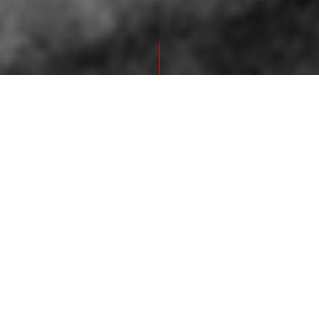
ESTABLISHED 1999
TATTOO
JOOP & BOY
In 1999 is Joop begonnen met Tattoo Piercing Joop in een klein
pandje aan de Hinthamereinde in Den Bosch, 5 jaar later in
2004 is zijn we verhuisd naar een groter pand en is Boy
begonnen met tatoeëren. Door onze jarenlange ervaring zijn wij